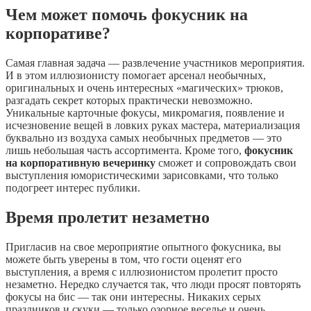
Чем может помочь фокусник на
корпоративе?
Самая главная задача — развлечение участников мероприятия.
И в этом иллюзионисту помогает арсенал необычных,
оригинальных и очень интересных «магических» трюков,
разгадать секрет которых практически невозможно.
Уникальные карточные фокусы, микромагия, появление и
исчезновение вещей в ловких руках мастера, материализация
буквально из воздуха самых необычных предметов — это
лишь небольшая часть ассортимента. Кроме того,
фокусник
на корпоративную вечеринку
сможет и сопровождать свои
выступления юмористическими зарисовками, что только
подогреет интерес публики.
Время пролетит незаметно
Пригласив на свое мероприятие опытного фокусника, вы
можете быть уверены в том, что гости оценят его
выступления, а время с иллюзионистом пролетит просто
незаметно. Нередко случается так, что люди просят повторять
фокусы на бис — так они интересны. Никаких серых
праздников и скуки — только озорное веселье и очень